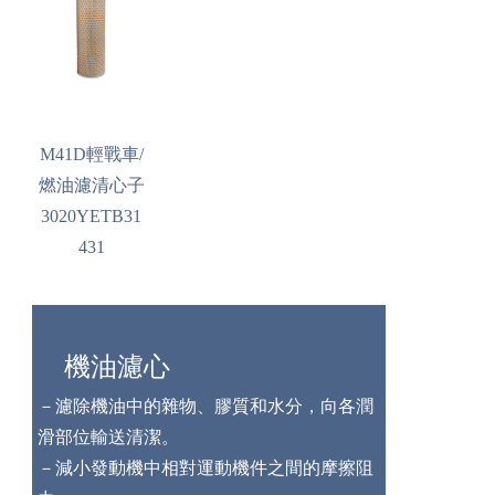
M41D輕戰車/
燃油濾清心子
3020YETB31
431
機油濾心
－濾除機油中的雜物、膠質和水分，向各潤
滑部位輸送清潔。
－減小發動機中相對運動機件之間的摩擦阻