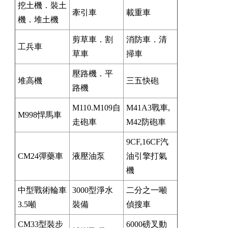
挖土機．裝土
牽引車
載重車
機．堆土機
剪草車．割
消防車．清
工兵車
草車
掃車
壓路機．平
堆高機
三五快砲
路機
M110.M109自
M41A3戰車,
M998悍馬車
走砲車
M42防砲車
9CF,16CF汽
CM24彈藥車
液壓油泵
油引擎打氣
機
中型戰術輪車
3000型淨水
二分之一噸
3.5噸
裝備
偵搜車
CM33型裝步
6000磅叉動