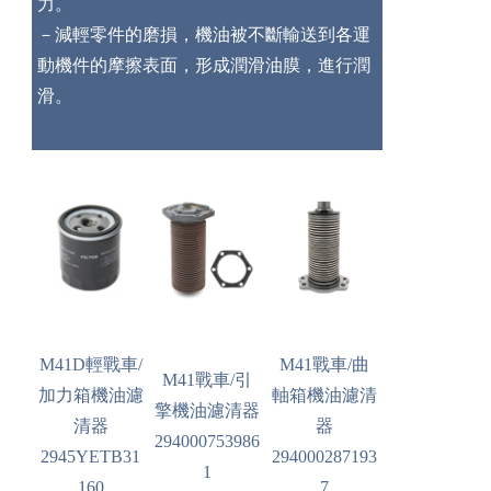
力。
－減輕零件的磨損，機油被不斷輸送到各運
動機件的摩擦表面，形成潤滑油膜，進行潤
滑。
M41D輕戰車/
M41戰車/曲
M41戰車/引
加力箱機油濾
軸箱機油濾清
擎機油濾清器
清器
器
294000753986
2945YETB31
294000287193
1
160
7