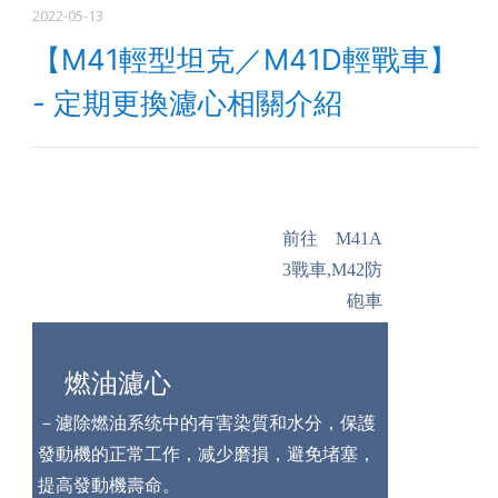
2022-05-13
【M41輕型坦克／M41D輕戰車】
- 定期更換濾心相關介紹
前往 M41A
3戰車,M42防
砲車
燃油濾心
－濾除燃油系统中的有害染質和水分，保護
發動機的正常工作，减少磨損，避免堵塞，
提高發動機壽命。