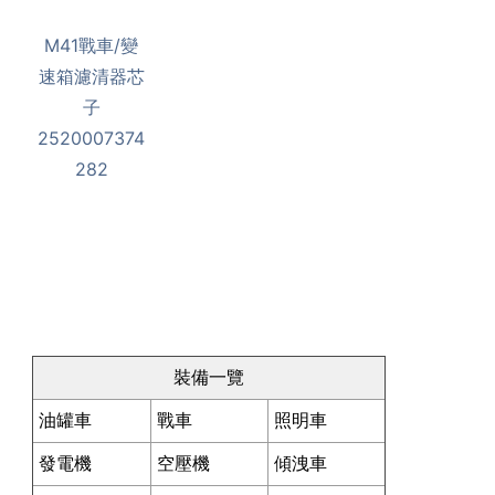
M41戰車/變
速箱濾清器芯
子
2520007374
282
裝備一覽
油罐車
戰車
照明車
發電機
空壓機
傾洩車