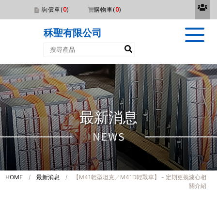
詢價單(
0
)
購物車(
0
)
秝聖有限公司
最新消息
HOME
/
最新消息
/ 【M41輕型坦克／M41D輕戰車】 - 定期更換濾心相
關介紹