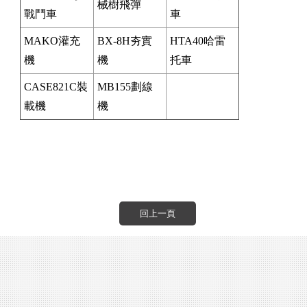
械樹飛彈
戰鬥車
車
MAKO灌充
BX-8H夯實
HTA40哈雷
機
機
托車
CASE821C裝
MB155劃線
載機
機