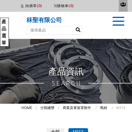
詢價單(
0
)
購物車(
0
)
秝聖有限公司
產
品
選
單
產品資訊
HOME
/
分類總覽
/
商業及軍規零附件
/
戰材
/
M113
全部
M113