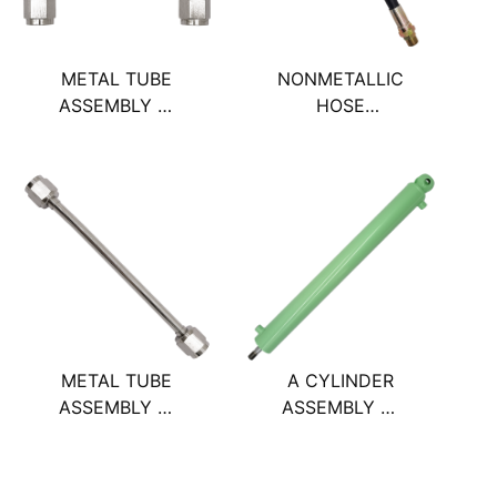
METAL TUBE
NONMETALLIC
ASSEMBLY 管
HOSE
總成
ASSEMBLY 軟
管總成
METAL TUBE
A CYLINDER
ASSEMBLY 管
ASSEMBLY 著
總成
陸板升降油壓缸