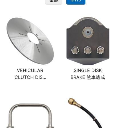
VEHICULAR
SINGLE DISK
CLUTCH DISK
BRAKE 煞車總成
煞車碟片