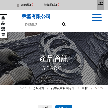
詢價單(
0
)
購物車(
0
)
秝聖有限公司
產
品
選
單
產品資訊
HOME
/
分類總覽
/
商業及軍規零附件
/
車材
/
M998
全部
M998