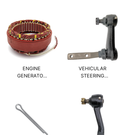
ENGINE
VEHICULAR
GENERATOR
STEERING
STATOR 60安培
IDLER ARM 空
交流發電機定
轉臂
子/5104UT型/風
扇在內