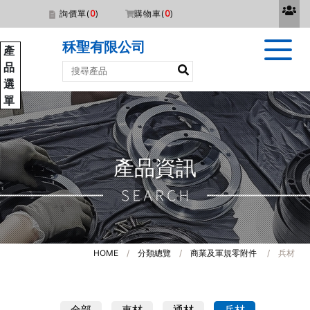
詢價單(
0
)
購物車(
0
)
秝聖有限公司
產
品
選
單
產品資訊
HOME
/
分類總覽
/
商業及軍規零附件
/ 兵材
全部
車材
通材
兵材