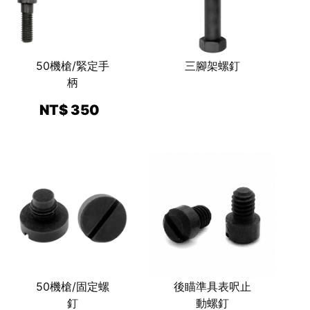
50機槍/緊定手
三腳架螺釘
柄
NT$ 350
50機槍/固定螺
後瞄準具表呎止
釘
動螺釘