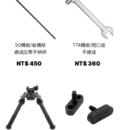
50機槍/板機框
T74機槍/開口扳
總成設擊手柄桿
手總成
NT$ 450
NT$ 360