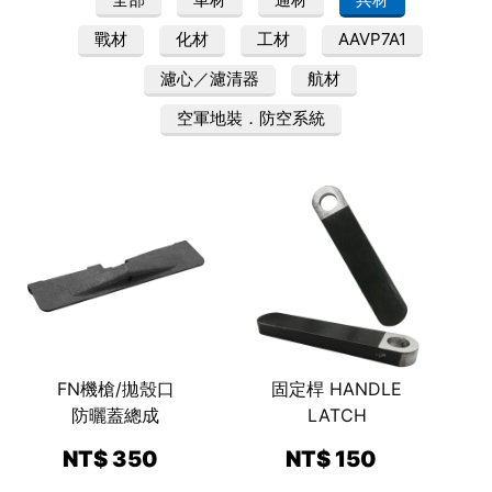
戰材
化材
工材
AAVP7A1
濾心／濾清器
航材
空軍地裝．防空系統
FN機槍/拋殼口
固定桿 HANDLE
防曬蓋總成
LATCH
NT$ 350
NT$ 150