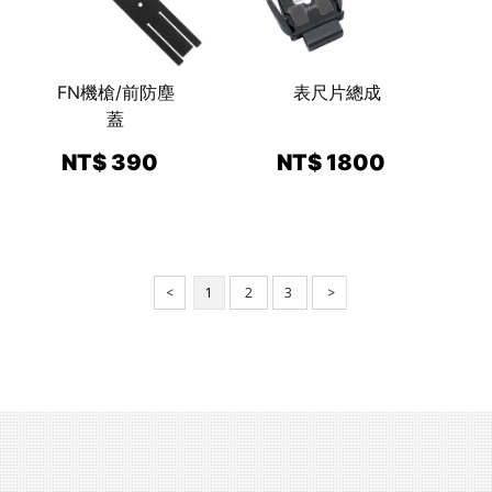
FN機槍/前防塵
表尺片總成
蓋
NT$ 390
NT$ 1800
<
1
2
3
>