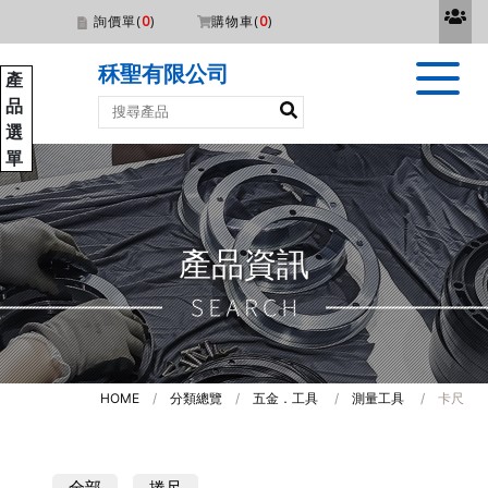
詢價單(
0
)
購物車(
0
)
秝聖有限公司
產
品
選
單
產品資訊
HOME
/
分類總覽
/
五金．工具
/
測量工具
/
卡尺
全部
捲尺