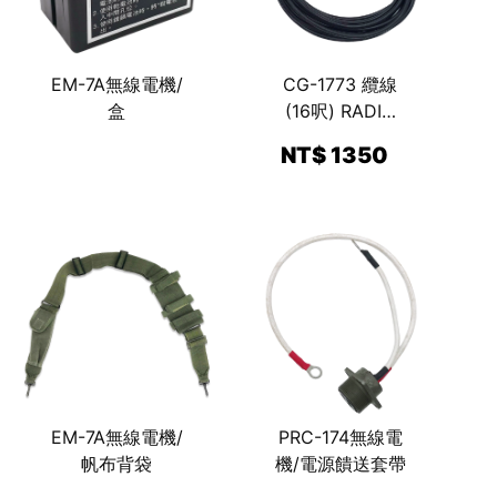
EM-7A無線電機/
CG-1773 纜線
盒
(16呎) RADIO
FREQUENCY
NT$ 1350
CABLE
ASSEMBLY
EM-7A無線電機/
PRC-174無線電
帆布背袋
機/電源饋送套帶