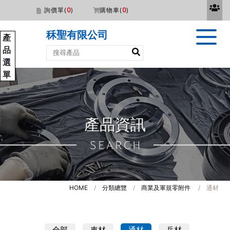
詢價單(
0
)
購物車(
0
)
秝聖有限公司
產
品
選
單
產品資訊
HOME
/
分類總覽
/
商業及軍規零附件
/ 通材
全部
車材
通材
兵材