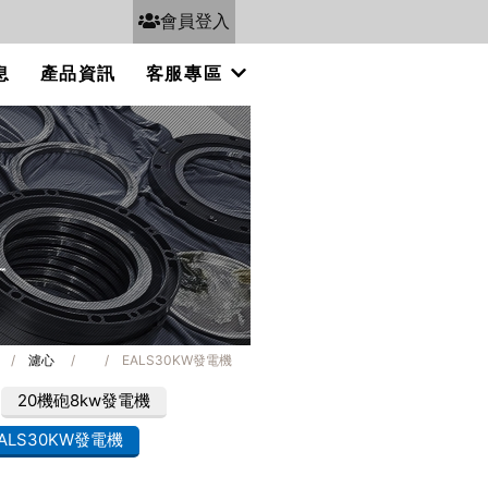
會員登入
息
產品資訊
客服專區
/
濾心
/
/
EALS30KW發電機
20機砲8kw發電機
ALS30KW發電機