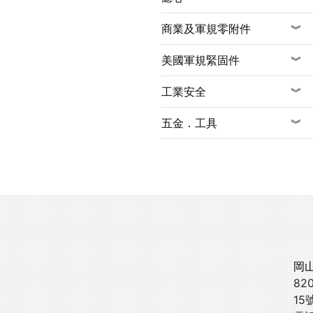
商業及軍規零附件
︾
美國軍規緊固件
︾
工業安全
︾
五金．工具
︾
岡
82
15