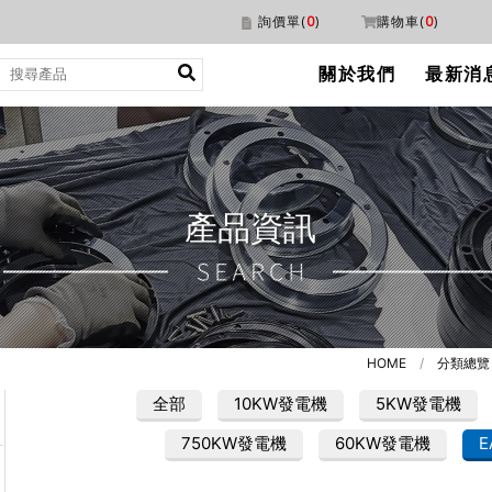
詢價單(
0
)
購物車(
0
)
關於我們
最新消
產品資訊
HOME
/
分類總覽
全部
10KW發電機
5KW發電機
750KW發電機
60KW發電機
E