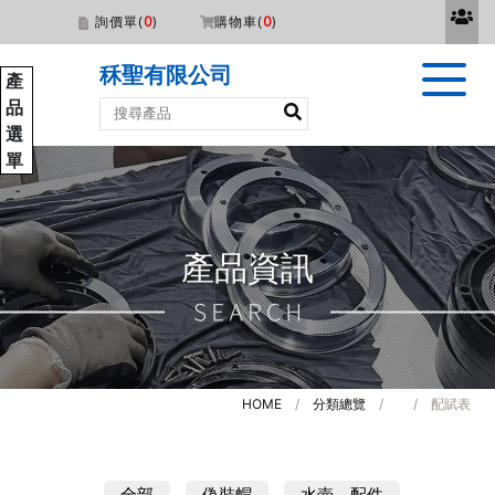
詢價單(
0
)
購物車(
0
)
秝聖有限公司
產
品
選
單
產品資訊
HOME
/
分類總覽
/
/ 配賦表
全部
偽裝帽
水壺．配件