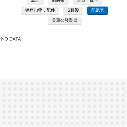
鋼盔扣帶．配件
S腰帶
配賦表
美軍公發裝備
NO DATA